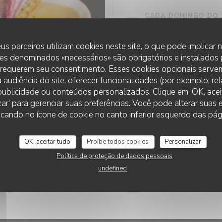
CADA DOMINGO DO 
O MELHOR
us parceiros utilizam cookies neste site, o que pode implicar
DE ROUEN!
es denominados «necessários» são obrigatórios e instalados
Todos os domingos, ve
 requerem seu consentimento. Esses cookies opcionais servem
italiano à vontade em
 audiência do site, oferecer funcionalidades (por exemplo, re
casa, produtos fresco
r publicidade ou conteúdos personalizados. Clique em 'OK, aceit
zar' para gerenciar suas preferências. Você pode alterar suas
para um momento delic
QUINDICI TRATTORIA ROUEN
cando no ícone de cookie no canto inferior esquerdo das pági
AVALIAR —
€39.00
OK, aceitar tudo
Proíbe todos cookies
Personalizar
Política de proteção de dados pessoais
undefined