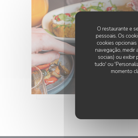
O restaurante e se
pessoais. Os cooki
cookies opcionais
navegação, medir a
sociais) ou exibi
tudo' ou 'Personali
momento cli