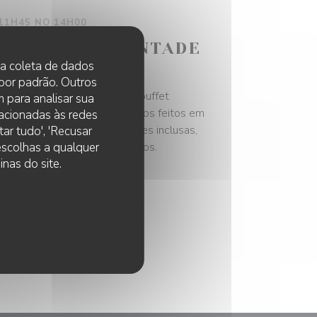
11H45 NO 14H00
 BRUNCH À VONTADE
 na coleta de dados
 por padrão. Outros
nha descobrir nosso brunch buffet
 para analisar sua
 Rouen: pratos doces e salgados feitos em
lacionadas às redes
s, com sucos e bebidas quentes inclusas,
ar tudo', 'Recusar
 escolhas a qualquer
ioso em família ou com amigos.
nas do site.