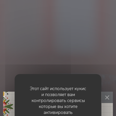
Этот сайт использует кукис
и позволяет вам
контролировать сервисы
КУХНЯ ДЛЯ ГУРМАНОВ
•
ROUEN
которые вы хотите
активировать
Quindici Trattoria