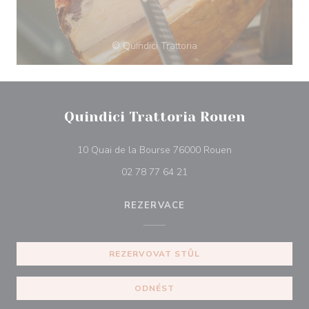
© Quindici Trattoria
Quindici Trattoria Rouen
((otevře se v nov
10 Quai de la Bourse 76000 Rouen
02 78 77 64 21
REZERVACE
REZERVOVAT STŮL
ODNÉST