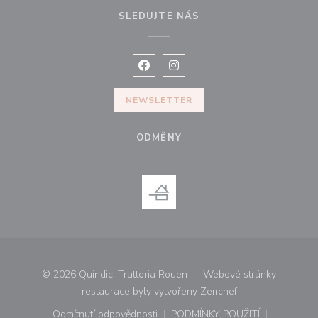
SLEDUJTE NÁS
Facebook ((otevře se v novém okně
Instagram ((otevře se v nové
NEWSLETTER
ODMĚNY
© 2026 Quindici Trattoria Rouen — Webové stránky
((otevře se v nové
restaurace byly vytvořeny
Zenchef
Odmítnutí odpovědnosti
PODMÍNKY POUŽITÍ