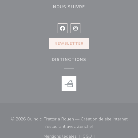
NOUS SUIVRE
Facebook ((ouvre une nouvelle fenê
Instagram ((ouvre une nouvell
NEWSLETTER
DISTINCTIONS
© 2026 Quindici Trattoria Rouen — Création de site internet
((ouvre une nouvelle fe
restaurant avec
Zenchef
Mentions légales
CGU