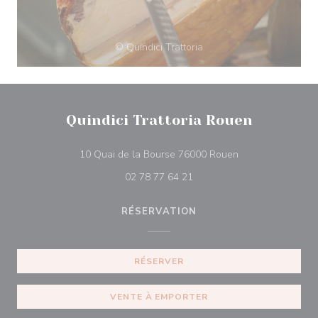
© Quindici Trattoria
Quindici Trattoria Rouen
((ouvre une nouvel
10 Quai de la Bourse 76000 Rouen
02 78 77 64 21
RÉSERVATION
RÉSERVER
VENTE À EMPORTER