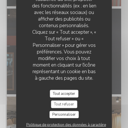
des fonctionnalités (ex : en lien
avec les réseaux sociaux) ou
afficher des publicités ou
QUINDICI TRATTORIA ROUEN
contenus personnalisés.
Cliquez sur « Tout accepter », «
Tout refuser » ou «
Personnaliser » pour gérer vos
préférences. Vous pouvez
modifier vos choix à tout
moment en cliquant sur l'icône
représentant un cookie en bas
à gauche des pages du site.
Tout accepter
Tout refuser
Personnaliser
Politique de protection des données à caractère