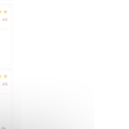
:
4
/5
:
4
/5
t de