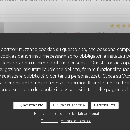
Servizio
:
5
/5
Atmosfera
:
4
/5
Cucina
:
5
/5
Qualità / Prezzo
ta recensione
uoi partner utilizzano cookies su questo sito, che possono compo
s !
 I cookies denominati «necessari» sono obbligatori e installati 
cookies opzionali richiedono il tuo consenso. Questi cookies o
avigazione, misurare l'audience del sito, fornire funzionalità (a
isualizzare pubblicità o contenuti personalizzati. Clicca su 'Acce
Servizio
:
4
/5
Atmosfera
:
4
/5
Cucina
:
4
/5
Qualità / Prezzo
za' per gestire le tue preferenze. Puoi modificare le tue scelte
QUINDICI TRATTORIA ROUEN
cando sull'icona del cookie in basso a sinistra delle pagine del 
ta recensione
iles !
Ok, accetta tutto
Rifiuta tutti i cookie
Personalizza
Politica di protezione dei dati personali
Politica di gestione dei cookie
Servizio
:
4
/5
Atmosfera
:
5
/5
Cucina
:
4
/5
Qualità / Prezzo