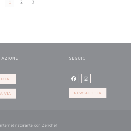
1
2
3
TAZIONE
SEGUICI
nestra))
NOTA
Facebook ((apre una nuova fi
Instagram ((apre una n
NEWSLETTER
A VIA
((apre una nuova finestra))
internet ristorante con
Zenchef