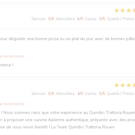
Servizio
:
5
/5
Atmosfera
:
5
/5
Cucina
:
5
/5
Qualità / Prezzo
ait pour déguster une bonne pizza ou un plat du jour avec de bonnes pâte
ta recensione
etour !
Servizio
:
5
/5
Atmosfera
:
4
/5
Cucina
:
5
/5
Qualità / Prezzo
ta recensione
 ! Nous sommes ravis que votre expérience au Quindici Trattoria Roue
er à proposer une cuisine italienne authentique, préparée avec des pro
isir de vous revoir bientôt ! La Team Quindici Trattoria Rouen