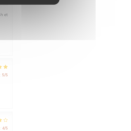
4h et
:
5
/5
:
4
/5