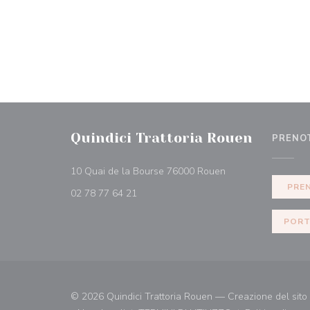
Quindici Trattoria Rouen
PRENO
((apre una nuova fi
10 Quai de la Bourse 76000 Rouen
PRE
02 78 77 64 21
PORT
© 2026 Quindici Trattoria Rouen — Creazione del sito 