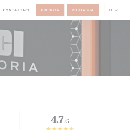
CONTATTACI
PRENOTA
PORTA VIA
IT
(APRE UNA NUOVA FINESTRA))
4.7
/5