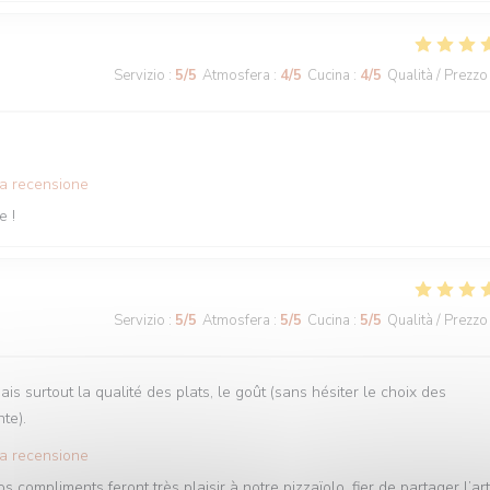
Servizio
:
5
/5
Atmosfera
:
4
/5
Cucina
:
4
/5
Qualità / Prezzo
ta recensione
e !
Servizio
:
5
/5
Atmosfera
:
5
/5
Cucina
:
5
/5
Qualità / Prezzo
ais surtout la qualité des plats, le goût (sans hésiter le choix des
te).
ta recensione
compliments feront très plaisir à notre pizzaïolo, fier de partager l’ar