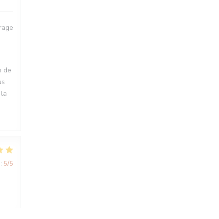
urage
n de
us
 la
:
5
/5