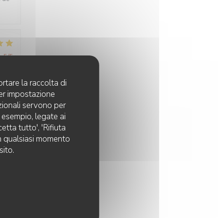
:
5
/5
rtare la raccolta di
per impostazione
pzionali servono per
d esempio, legate ai
tta tutto', 'Rifiuta
:
4
/5
 in qualsiasi momento
sito.
:
4
/5