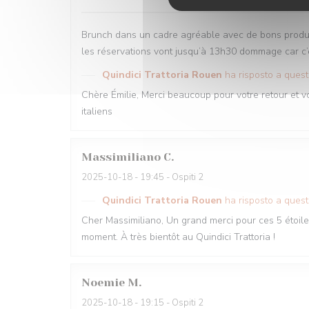
Brunch dans un cadre agréable avec de bons produits 
les réservations vont jusqu’à 13h30 dommage car c’es
Quindici Trattoria Rouen
ha risposto a ques
Chère Émilie, Merci beaucoup pour votre retour et v
italiens
Massimiliano
C
2025-10-18
- 19:45 - Ospiti 2
Quindici Trattoria Rouen
ha risposto a ques
Cher Massimiliano, Un grand merci pour ces 5 étoile
moment. À très bientôt au Quindici Trattoria !
Noemie
M
2025-10-18
- 19:15 - Ospiti 2