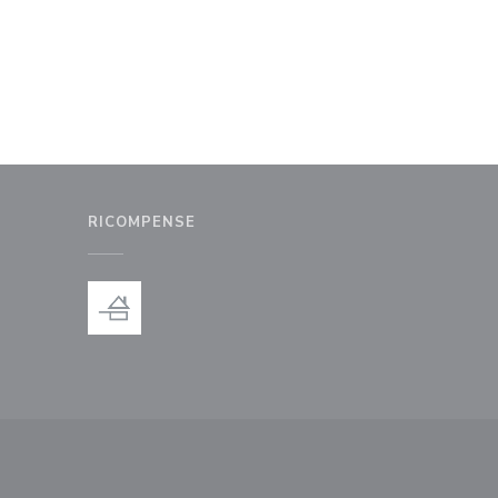
RICOMPENSE
nestra))
uova finestra))