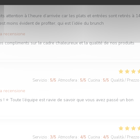
attention à l’heure d’arrivée car les plats et entrées sont retirés à 1
t moins évident de profiter, qui est l’idée du brunch
ta recensione
os compliments sur le cadre chaleureux et la qualité de nos produits
Servizio
:
5
/5
Atmosfera
:
5
/5
Cucina
:
5
/5
Qualità / Prezzo
ta recensione
s ! ⭐️ Toute l’équipe est ravie de savoir que vous avez passé un bon
Servizio
:
3
/5
Atmosfera
:
4
/5
Cucina
:
4
/5
Qualità / Prezzo