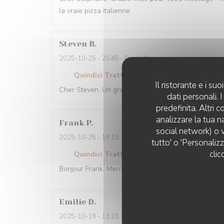
la vraie pizza italienne
Steven
B
2025-10-25
- 20:45 - Ospiti 9
Quindici Trattoria Rouen
ha risposto a ques
Il ristorante e i s
Cher Steven, Un grand merci pour votre note 5 étoile
dati personali.
predefinita. Altri 
analizzare la tua n
Frank
P
social network) o v
2025-10-25
- 19:15 - Ospiti 4
tutto' o 'Personaliz
clic
Quindici Trattoria Rouen
ha risposto a ques
Bonjour Frank, Merci beaucoup pour votre note 4 éto
Emilie
D
2025-10-19
- 13:15 - Ospiti 2