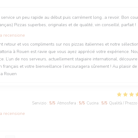
 Le service un peu rapide au début puis carrément long...a revoir. Bon co
çais) Pizzas superbes, originales et de qualité, vin conseillé, parfait !
ta recensione
 retour et vos compliments sur nos pizzas italiennes et notre sélectio
 Trattoria à Rouen est ravie que vous ayez apprécié votre expérience. No
. L’un de nos serveurs, actuellement stagiaire international, découvre
n français et votre bienveillance l’encouragera sûrement ! Au plaisir de
ria Rouen
Servizio
:
5
/5
Atmosfera
:
5
/5
Cucina
:
5
/5
Qualità / Prezzo
ta recensione