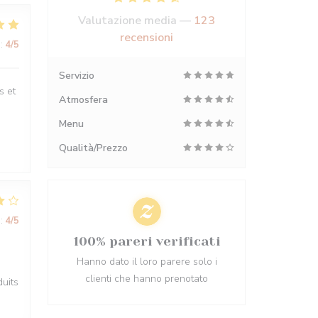
Valutazione media —
123
recensioni
:
4
/5
Servizio
s et
Atmosfera
Menu
Qualità/Prezzo
:
4
/5
100% pareri verificati
Hanno dato il loro parere solo i
n
clienti che hanno prenotato
duits