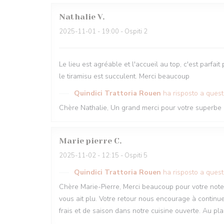
Nathalie
V
2025-11-01
- 19:00 - Ospiti 2
Le lieu est agréable et l'accueil au top, c'est parf
le tiramisu est succulent. Merci beaucoup
Quindici Trattoria Rouen
ha risposto a ques
Chère Nathalie, Un grand merci pour votre superbe r
Marie pierre
C
2025-11-02
- 12:15 - Ospiti 5
Quindici Trattoria Rouen
ha risposto a ques
Chère Marie-Pierre, Merci beaucoup pour votre note
vous ait plu. Votre retour nous encourage à continu
frais et de saison dans notre cuisine ouverte. Au pla