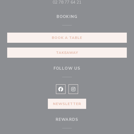
02 78 77 64 21
BOOKING
BOOK A TABLE
TAKEAWAY
FOLLOW US
Facebook ((opens in a new window
Instagram ((opens in a new w
NEWSLETTER
REWARDS