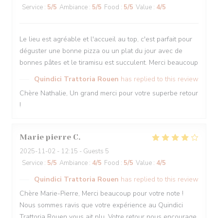
Service
:
5
/5
Ambiance
:
5
/5
Food
:
5
/5
Value
:
4
/5
Le lieu est agréable et l'accueil au top, c'est parfait pour
déguster une bonne pizza ou un plat du jour avec de
bonnes pâtes et le tiramisu est succulent. Merci beaucoup
Quindici Trattoria Rouen
has replied to this review
Chère Nathalie, Un grand merci pour votre superbe retour
!
Marie pierre
C
2025-11-02
- 12:15 - Guests 5
Service
:
5
/5
Ambiance
:
4
/5
Food
:
5
/5
Value
:
4
/5
Quindici Trattoria Rouen
has replied to this review
Chère Marie-Pierre, Merci beaucoup pour votre note !
Nous sommes ravis que votre expérience au Quindici
Trattoria Rouen vous ait plu. Votre retour nous encourage