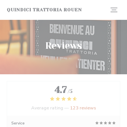
Personalizing your cookie choices
QUINDICI TRATTORIA ROUEN
Reviews
4.7
/5
Average rating —
123 reviews
Service