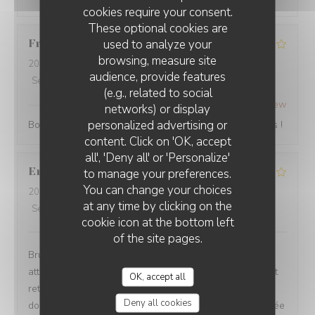
cookies require your consent.
These optional cookies are
used to analyze your
Frank
P
browsing, measure site
2025-10-25
- 19:15 - Guests 4
audience, provide features
Service
:
4
/5
Ambiance
:
4
/5
Food
:
4
/5
Value
:
4
/5
(e.g., related to social
Quindici Trattoria Rouen
has replied to this review
networks) or display
personalized advertising or
Bonjour Frank, Merci beaucoup pour votre note 4 étoiles !
QUINDICI TRATTORIA ROUEN
content. Click on 'OK, accept
all', 'Deny all' or 'Personalize'
Emilie
D
to manage your preferences.
You can change your choices
2025-10-19
- 13:15 - Guests 2
at any time by clicking on the
Service
:
4
/5
Ambiance
:
5
/5
Food
:
4
/5
Value
:
4
/5
cookie icon at the bottom left
of the site pages.
Brunch dans un cadre agréable avec de bons produits
attention à l’heure d’arrivée car les plats et entrées sont
OK, accept all
retirés à 14h et les réservations vont jusqu’à 13h30
Deny all cookies
dommage car c’est moins évident de profiter, qui est l’idée