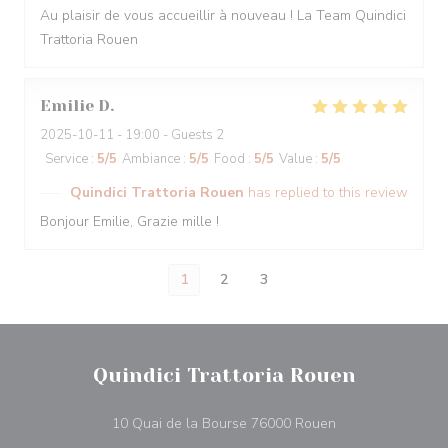
Au plaisir de vous accueillir à nouveau ! La Team Quindici
Trattoria Rouen
Emilie
D
2025-10-11
- 19:00 - Guests 2
Service
:
5
/5
Ambiance
:
5
/5
Food
:
5
/5
Value
:
5
/5
Quindici Trattoria Rouen
has replied to this review
Bonjour Emilie, Grazie mille !
1
2
3
Quindici Trattoria Rouen
((opens in a new
10 Quai de la Bourse 76000 Rouen