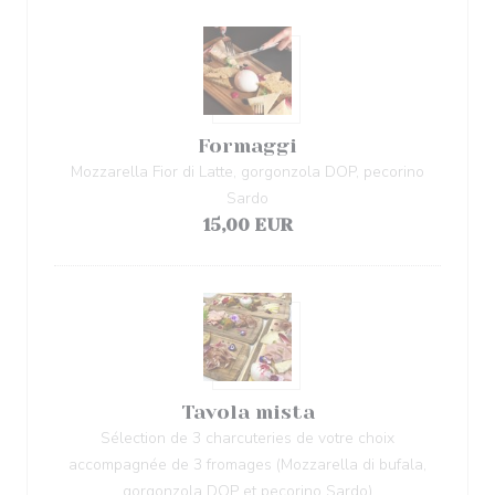
Formaggi
Mozzarella Fior di Latte, gorgonzola DOP, pecorino
Sardo
15,00 EUR
Tavola mista
Sélection de 3 charcuteries de votre choix
accompagnée de 3 fromages (Mozzarella di bufala,
gorgonzola DOP et pecorino Sardo)