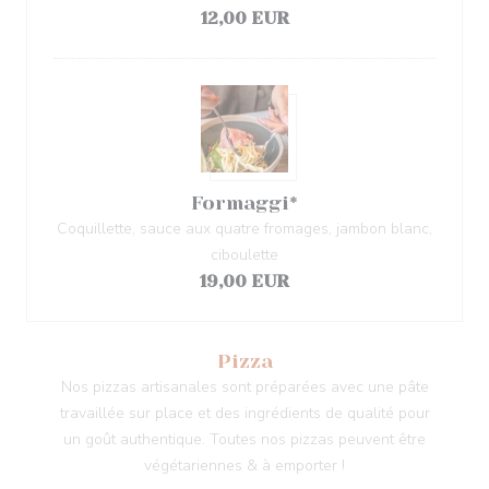
12,00 EUR
Formaggi*
Coquillette, sauce aux quatre fromages, jambon blanc,
ciboulette
19,00 EUR
Pizza
Nos pizzas artisanales sont préparées avec une pâte
travaillée sur place et des ingrédients de qualité pour
un goût authentique. Toutes nos pizzas peuvent être
végétariennes & à emporter !