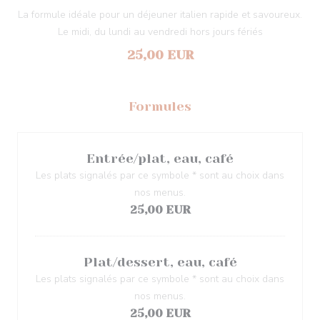
La formule idéale pour un déjeuner italien rapide et savoureux.
Le midi, du lundi au vendredi hors jours fériés
25,00 EUR
Formules
Entrée/plat, eau, café
Les plats signalés par ce symbole * sont au choix dans
nos menus.
25,00 EUR
Plat/dessert, eau, café
Les plats signalés par ce symbole * sont au choix dans
nos menus.
25,00 EUR