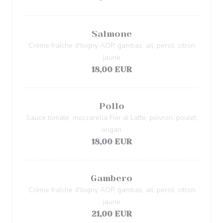
Salmone
Crème fraîche d'Isigny AOP, gambas, ail, persil, citron
jaune
18,00 EUR
Pollo
Sauce tomate, mozzarella Fior di Latte, poivron, poulet,
origan
18,00 EUR
Gambero
Crème fraîche d'Isigny AOP, gambas, ail, persil, citron
jaune
21,00 EUR