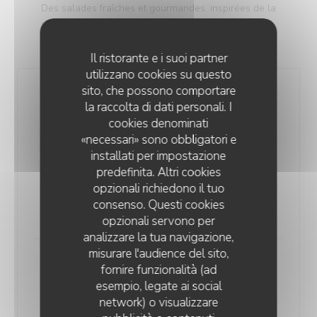
Des salades fraîches et gourmandes, inspirées de la
tradition italienne et préparées avec des produits de
saison.
Il ristorante e i suoi partner
utilizzano cookies su questo
sito, che possono comportare
la raccolta di dati personali. I
cookies denominati
«necessari» sono obbligatori e
installati per impostazione
Caprese*
predefinita. Altri cookies
Romaine, tomates anciennes, mozzarella di bufala,
opzionali richiedono il tuo
câpres, parmesan & basilic
consenso. Questi cookies
18,00 EUR
opzionali servono per
analizzare la tua navigazione,
misurare l'audience del sito,
fornire funzionalità (ad
esempio, legate ai social
network) o visualizzare
QUINDICI TRATTORIA ROUEN