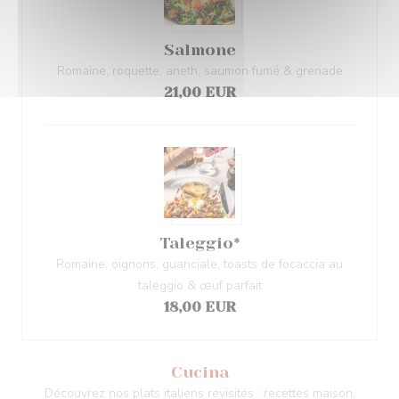
Salmone
Romaine, roquette, aneth, saumon fumé & grenade
21,00 EUR
Taleggio*
Romaine, oignons, guanciale, toasts de focaccia au
taleggio & œuf parfait
18,00 EUR
Cucina
Découvrez nos plats italiens revisités : recettes maison,