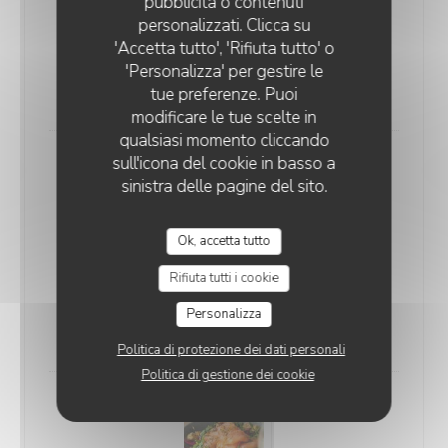
pubblicità o contenuti
Ceasar Insalata
personalizzati. Clicca su
Sucrine, poulet frit, sauce césar, anchois, copeaux de
'Accetta tutto', 'Rifiuta tutto' o
'Personalizza' per gestire le
Grana Padano
tue preferenze. Puoi
21,00 EUR
modificare le tue scelte in
qualsiasi momento cliccando
sull'icona del cookie in basso a
sinistra delle pagine del sito.
Ok, accetta tutto
Tartufo Insalata
Rifiuta tutti i cookie
Romaine, roquette, burrata truffée, balsamique,
noisettes, tomates confites
Personalizza
23,00 EUR
Politica di protezione dei dati personali
Politica di gestione dei cookie