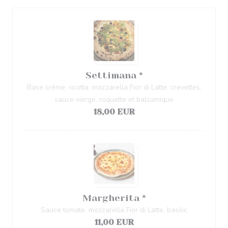
Settimana *
Base crème, ricotta, mozzarella Fior di Latte, crevettes,
sauce vierge, roquette et balsamique
18,00 EUR
Margherita *
Sauce tomate, mozzarella Fior di Latte, basilic
11,00 EUR