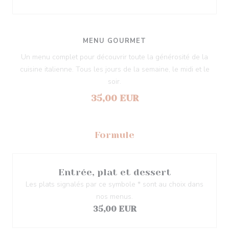
MENU GOURMET
Un menu complet pour découvrir toute la générosité de la
cuisine italienne. Tous les jours de la semaine, le midi et le
soir.
35,00 EUR
Formule
Entrée, plat et dessert
Les plats signalés par ce symbole * sont au choix dans
nos menus.
35,00 EUR