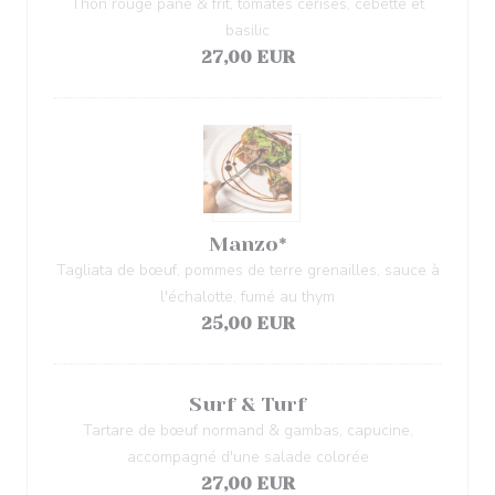
Thon rouge pané & frit, tomates cerises, cébette et
basilic
27,00 EUR
Manzo*
Tagliata de bœuf, pommes de terre grenailles, sauce à
l'échalotte, fumé au thym
25,00 EUR
Surf & Turf
Tartare de bœuf normand & gambas, capucine,
accompagné d'une salade colorée
27,00 EUR