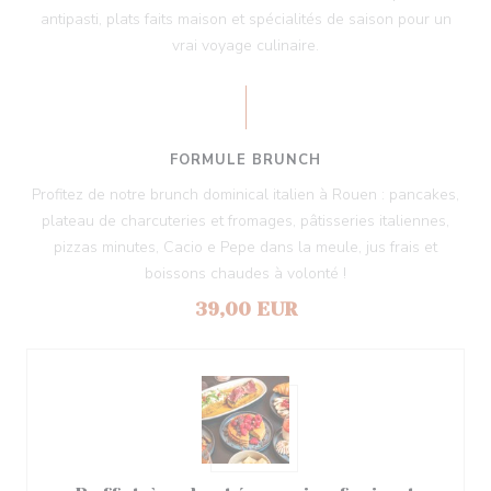
antipasti, plats faits maison et spécialités de saison pour un
vrai voyage culinaire.
FORMULE BRUNCH
Profitez de notre brunch dominical italien à Rouen : pancakes,
plateau de charcuteries et fromages, pâtisseries italiennes,
pizzas minutes, Cacio e Pepe dans la meule, jus frais et
boissons chaudes à volonté !
39,00 EUR