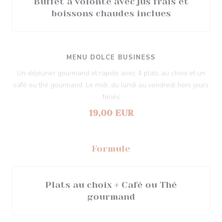
Buffet à volonté avec jus frais et
boissons chaudes inclues
MENU DOLCE BUSINESS
Un déjeuner gourmand et rapide avec 4 plats au choix et un
café ou thé gourmand. Le midi, du lundi au vendredi hors jours
fériés
19,00 EUR
Formule
Plats au choix + Café ou Thé
gourmand