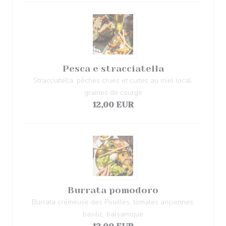
Pesca e stracciatella
Stracciatella, pêches crues et cuites au miel local,
graines de courge
12,00 EUR
Burrata pomodoro
Burrata crémeuse des Pouilles, tomates anciennes,
basilic, balsamique