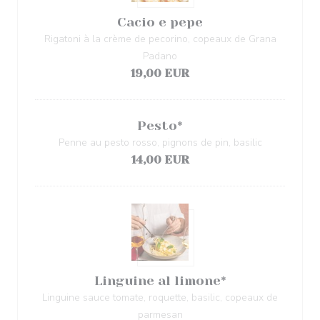
Cacio e pepe
Rigatoni à la crème de pecorino, copeaux de Grana
Padano
19,00 EUR
Pesto*
Penne au pesto rosso, pignons de pin, basilic
14,00 EUR
Linguine al limone*
Linguine sauce tomate, roquette, basilic, copeaux de
parmesan