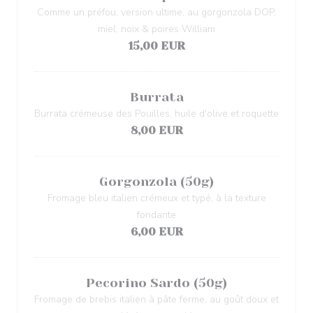
Comme un préfou, version ultime, au gorgonzola DOP,
miel, noix & poires William
15,00 EUR
Burrata
Burrata crémeuse des Pouilles, huile d'olive et roquette
8,00 EUR
Gorgonzola (50g)
Fromage bleu italien crémeux et typé, à la texture
fondante
6,00 EUR
Pecorino Sardo (50g)
Fromage de brebis italien à pâte ferme, au goût doux et