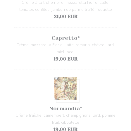
Crème à la truffe noire, mozzarella Fior di Latte,
tomates confites, jambon de parme truffé, roquette
21,00 EUR
Capretto*
Crème, mozzarella Fior di Latte, romarin, chèvre, lard,
miel local
19,00 EUR
Normandia*
Crème fraîche, camembert, champignons, lard, pomme
fruit, ciboulette
19,00 EUR