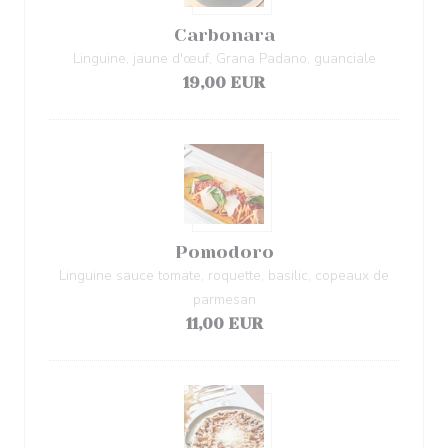
Carbonara
Linguine, jaune d'œuf, Grana Padano, guanciale
19,00 EUR
Pomodoro
Linguine sauce tomate, roquette, basilic, copeaux de
parmesan
11,00 EUR