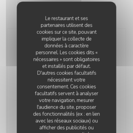
Des salades fraîches et gourmandes, inspirées de la
tradition italienne et préparées avec des produits de
saison.
Le restaurant et ses
partenaires utilisent des
cookies sur ce site, pouvant
impliquer la collecte de
données à caractère
personnel. Les cookies dits «
nécessaires » sont obligatoires
et installés par défaut.
Caprese*
D'autres cookies facultatifs
Romaine, tomates anciennes, mozzarella di bufala,
nécessitent votre
câpres, parmesan & basilic
consentement. Ces cookies
18,00 EUR
facultatifs servent à analyser
votre navigation, mesurer
l'audience du site, proposer
des fonctionnalités (ex : en lien
avec les réseaux sociaux) ou
afficher des publicités ou
QUINDICI TRATTORIA ROUEN