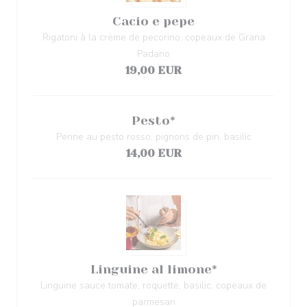
Cacio e pepe
Rigatoni à la crème de pecorino, copeaux de Grana
Padano
19,00 EUR
Pesto*
Penne au pesto rosso, pignons de pin, basilic
14,00 EUR
Linguine al limone*
Linguine sauce tomate, roquette, basilic, copeaux de
parmesan