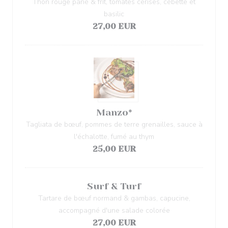
Thon rouge pané & frit, tomates cerises, cébette et
basilic
27,00 EUR
Manzo*
Tagliata de bœuf, pommes de terre grenailles, sauce à
l'échalotte, fumé au thym
25,00 EUR
Surf & Turf
Tartare de bœuf normand & gambas, capucine,
accompagné d'une salade colorée
27,00 EUR