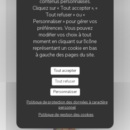
contenus personnalisés.
Ceasar Insalata
Cliquez sur « Tout accepter », «
Sucrine, poulet frit, sauce césar, anchois, copeaux de
Tout refuser » ou «
Grana Padano
Personnaliser » pour gérer vos
21,00 EUR
préférences. Vous pouvez
modifier vos choix à tout
moment en cliquant sur l'icône
représentant un cookie en bas
à gauche des pages du site.
Tout accepter
Tartufo Insalata
Tout refuser
Romaine, roquette, burrata truffée, balsamique,
noisettes, tomates confites
Personnaliser
23,00 EUR
Politique de protection des données à caractère
personnel
Politique de gestion des cookies