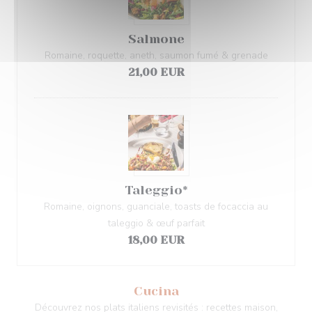
Salmone
Romaine, roquette, aneth, saumon fumé & grenade
21,00 EUR
Taleggio*
Romaine, oignons, guanciale, toasts de focaccia au
taleggio & œuf parfait
18,00 EUR
Cucina
Découvrez nos plats italiens revisités : recettes maison,