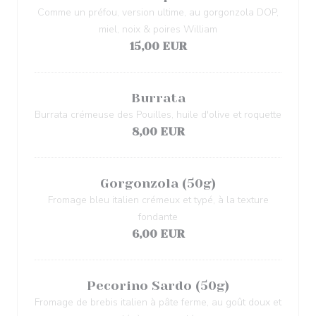
Comme un préfou, version ultime, au gorgonzola DOP,
miel, noix & poires William
15,00 EUR
Burrata
Burrata crémeuse des Pouilles, huile d'olive et roquette
8,00 EUR
Gorgonzola (50g)
Fromage bleu italien crémeux et typé, à la texture
fondante
6,00 EUR
Pecorino Sardo (50g)
Fromage de brebis italien à pâte ferme, au goût doux et