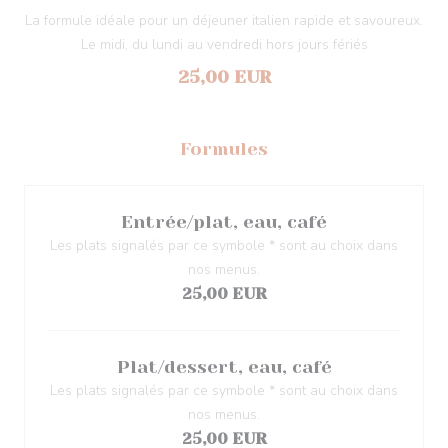
La formule idéale pour un déjeuner italien rapide et savoureux.
Le midi, du lundi au vendredi hors jours fériés
25,00 EUR
Formules
Entrée/plat, eau, café
Les plats signalés par ce symbole * sont au choix dans
nos menus.
25,00 EUR
Plat/dessert, eau, café
Les plats signalés par ce symbole * sont au choix dans
nos menus.
25,00 EUR