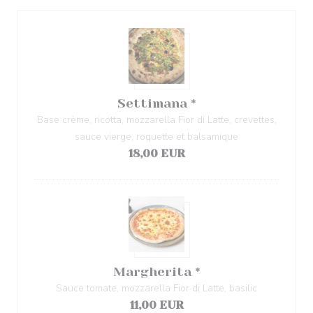
Settimana *
Base crème, ricotta, mozzarella Fior di Latte, crevettes,
sauce vierge, roquette et balsamique
18,00 EUR
Margherita *
Sauce tomate, mozzarella Fior di Latte, basilic
11,00 EUR