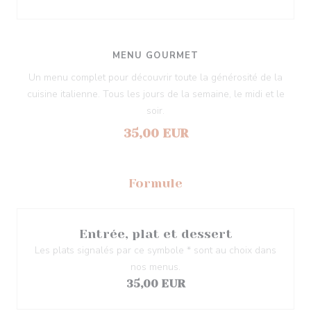
MENU GOURMET
Un menu complet pour découvrir toute la générosité de la
cuisine italienne. Tous les jours de la semaine, le midi et le
soir.
35,00 EUR
Formule
Entrée, plat et dessert
Les plats signalés par ce symbole * sont au choix dans
nos menus.
35,00 EUR