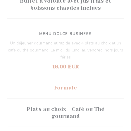
Buffet à volonté avec jus frais et
boissons chaudes inclues
MENU DOLCE BUSINESS
Un déjeuner gourmand et rapide avec 4 plats au choix et un
café ou thé gourmand. Le midi, du lundi au vendredi hors jours
fériés
19,00 EUR
Formule
Plats au choix + Café ou Thé
gourmand