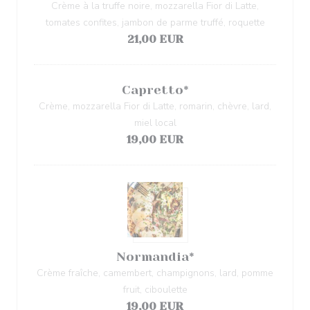
Crème à la truffe noire, mozzarella Fior di Latte,
tomates confites, jambon de parme truffé, roquette
21,00 EUR
Capretto*
Crème, mozzarella Fior di Latte, romarin, chèvre, lard,
miel local
19,00 EUR
Normandia*
Crème fraîche, camembert, champignons, lard, pomme
fruit, ciboulette
19,00 EUR