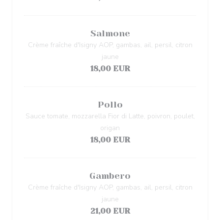
Salmone
Crème fraîche d'Isigny AOP, gambas, ail, persil, citron
jaune
18,00 EUR
Pollo
Sauce tomate, mozzarella Fior di Latte, poivron, poulet,
origan
18,00 EUR
Gambero
Crème fraîche d'Isigny AOP, gambas, ail, persil, citron
jaune
21,00 EUR