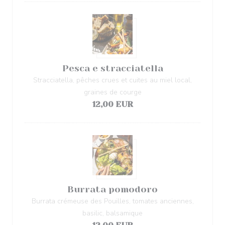
Pesca e stracciatella
Stracciatella, pêches crues et cuites au miel local,
graines de courge
12,00 EUR
Burrata pomodoro
Burrata crémeuse des Pouilles, tomates anciennes,
basilic, balsamique