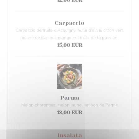
12,00 EUR
Carpaccio
Carpaccio de truite d'Acquigny, huile d'olive, citron vert,
poivre de Kampot, mangue et fruits de la passion
15,00 EUR
Parma
Melon charentais, melon jaune, jambon de Parme
12,00 EUR
Insalata