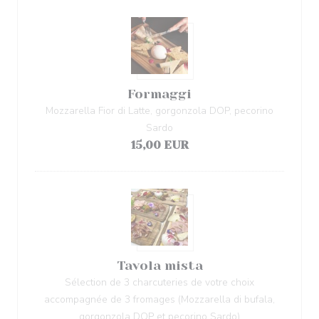
Formaggi
Mozzarella Fior di Latte, gorgonzola DOP, pecorino
Sardo
15,00 EUR
Tavola mista
Sélection de 3 charcuteries de votre choix
accompagnée de 3 fromages (Mozzarella di bufala,
gorgonzola DOP et pecorino Sardo)