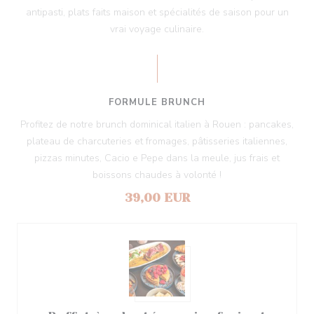
antipasti, plats faits maison et spécialités de saison pour un
vrai voyage culinaire.
FORMULE BRUNCH
Profitez de notre brunch dominical italien à Rouen : pancakes,
plateau de charcuteries et fromages, pâtisseries italiennes,
pizzas minutes, Cacio e Pepe dans la meule, jus frais et
boissons chaudes à volonté !
39,00 EUR