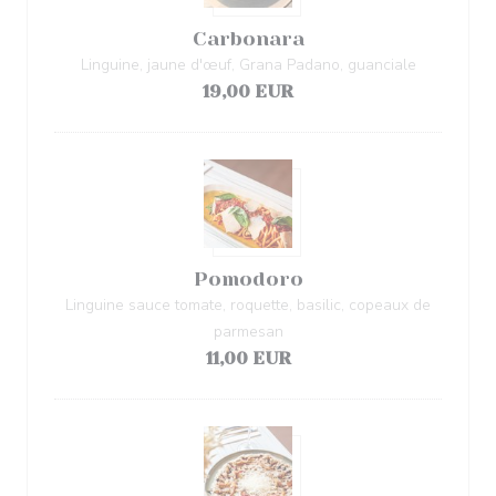
Carbonara
Linguine, jaune d'œuf, Grana Padano, guanciale
19,00 EUR
Pomodoro
Linguine sauce tomate, roquette, basilic, copeaux de
parmesan
11,00 EUR