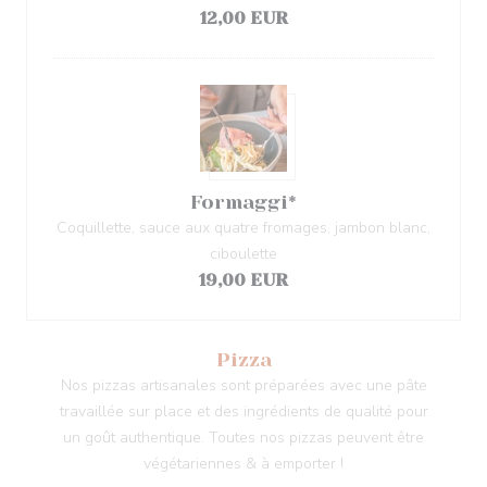
12,00 EUR
Formaggi*
Coquillette, sauce aux quatre fromages, jambon blanc,
ciboulette
19,00 EUR
Pizza
Nos pizzas artisanales sont préparées avec une pâte
travaillée sur place et des ingrédients de qualité pour
un goût authentique. Toutes nos pizzas peuvent être
végétariennes & à emporter !