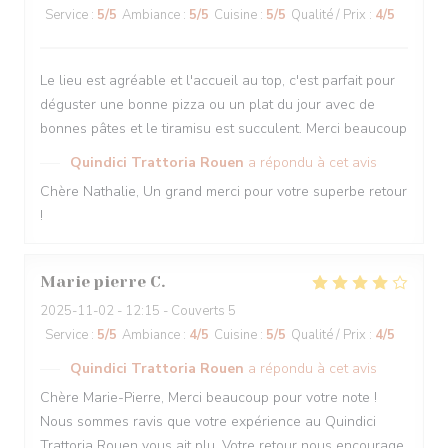
Service
:
5
/5
Ambiance
:
5
/5
Cuisine
:
5
/5
Qualité / Prix
:
4
/5
Le lieu est agréable et l'accueil au top, c'est parfait pour
déguster une bonne pizza ou un plat du jour avec de
bonnes pâtes et le tiramisu est succulent. Merci beaucoup
Quindici Trattoria Rouen
a répondu à cet avis
Chère Nathalie, Un grand merci pour votre superbe retour
!
Marie pierre
C
2025-11-02
- 12:15 - Couverts 5
Service
:
5
/5
Ambiance
:
4
/5
Cuisine
:
5
/5
Qualité / Prix
:
4
/5
Quindici Trattoria Rouen
a répondu à cet avis
Chère Marie-Pierre, Merci beaucoup pour votre note !
Nous sommes ravis que votre expérience au Quindici
Trattoria Rouen vous ait plu. Votre retour nous encourage