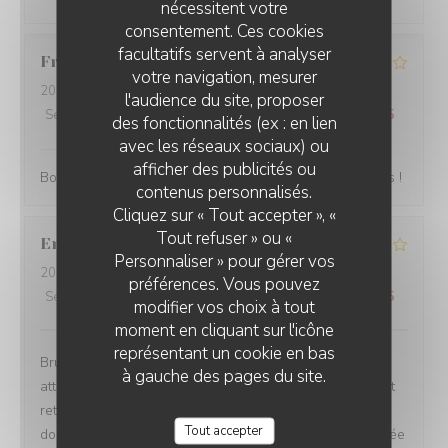
nécessitent votre
consentement. Ces cookies
facultatifs servent à analyser
Frank
P
votre navigation, mesurer
2025-10-25
- 19:15 - Couverts 4
l'audience du site, proposer
Service
:
4
/5
Ambiance
:
4
/5
Cuisine
:
4
/5
Qualité / Prix
:
4
/5
des fonctionnalités (ex : en lien
avec les réseaux sociaux) ou
Quindici Trattoria Rouen
a répondu à cet avis
afficher des publicités ou
Bonjour Frank, Merci beaucoup pour votre note 4 étoiles !
QUINDICI TRATTORIA ROUEN
contenus personnalisés.
Cliquez sur « Tout accepter », «
Tout refuser » ou «
Emilie
D
Personnaliser » pour gérer vos
2025-10-19
- 13:15 - Couverts 2
préférences. Vous pouvez
Service
:
4
/5
Ambiance
:
5
/5
Cuisine
:
4
/5
Qualité / Prix
:
4
/5
modifier vos choix à tout
moment en cliquant sur l'icône
représentant un cookie en bas
Brunch dans un cadre agréable avec de bons produits
à gauche des pages du site.
attention à l’heure d’arrivée car les plats et entrées sont
retirés à 14h et les réservations vont jusqu’à 13h30
Tout accepter
dommage car c’est moins évident de profiter, qui est l’idée