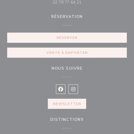
02 78 77 64 21
RÉSERVATION
RÉSERVER
VENTE À EMPORTER
NOUS SUIVRE
Facebook ((ouvre une nouvelle fenê
Instagram ((ouvre une nouvell
NEWSLETTER
DISTINCTIONS