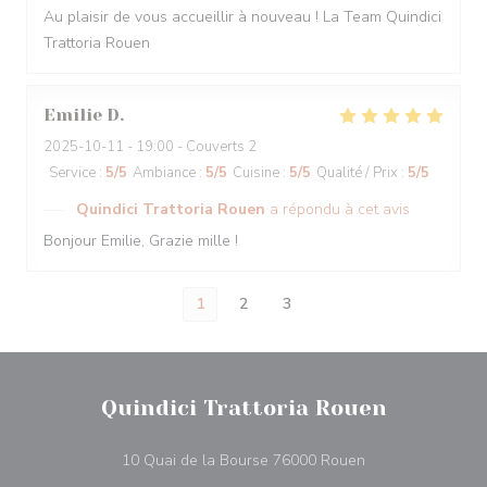
Au plaisir de vous accueillir à nouveau ! La Team Quindici
Trattoria Rouen
Emilie
D
2025-10-11
- 19:00 - Couverts 2
Service
:
5
/5
Ambiance
:
5
/5
Cuisine
:
5
/5
Qualité / Prix
:
5
/5
Quindici Trattoria Rouen
a répondu à cet avis
Bonjour Emilie, Grazie mille !
1
2
3
Quindici Trattoria Rouen
((ouvre une nouvel
10 Quai de la Bourse 76000 Rouen